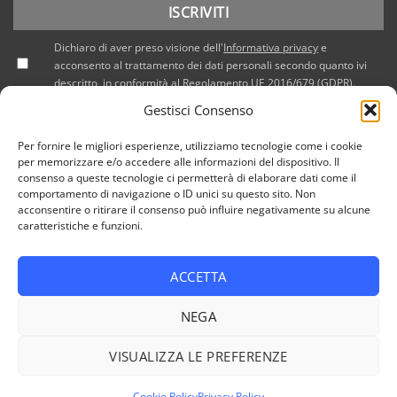
Dichiaro di aver preso visione dell'
Informativa privacy
e
acconsento al trattamento dei dati personali secondo quanto ivi
descritto, in conformità al Regolamento UE 2016/679 (GDPR).
Gestisci Consenso
Per fornire le migliori esperienze, utilizziamo tecnologie come i cookie
per memorizzare e/o accedere alle informazioni del dispositivo. Il
consenso a queste tecnologie ci permetterà di elaborare dati come il
comportamento di navigazione o ID unici su questo sito. Non
acconsentire o ritirare il consenso può influire negativamente su alcune
caratteristiche e funzioni.
ACCETTA
PRIVACY POLICY
COOKIE POLICY (UE)
NEGA
Copyright 2026 © Tutti i diritti riservati / NEF Nord Est Fair srl
, via A. Costa, 19 - 35124 Padova - Italia / tel. +39 049 8800305
VISUALIZZA LE PREFERENZE
- fax +39 049 8800944 - email: giulia@fierenef.com / p.iva &
c.f. 03757810282
Cookie Policy
Privacy Policy