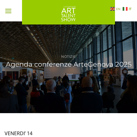
Salta
EN
IT
ai
contenuti
NOTIZIE
Agenda conferenze ArteGenova 2025
VENERDI’ 14