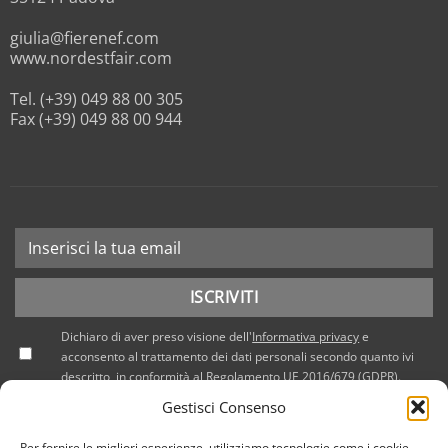
giulia@fierenef.com
www.nordestfair.com
Tel. (+39) 049 88 00 305
Fax (+39) 049 88 00 944
Dichiaro di aver preso visione dell'
Informativa privacy
e
acconsento al trattamento dei dati personali secondo quanto ivi
descritto, in conformità al Regolamento UE 2016/679 (GDPR).
Gestisci Consenso
Per fornire le migliori esperienze, utilizziamo tecnologie come i cookie