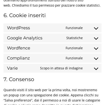
otteniamo approfondimenti sull’uso del nostro sito
web. Chiediamo il tuo permesso per piazzare cookie statistici.
6. Cookie inseriti
WordPress
Funzionale
Consent
to
Google Analytics
Statistiche
service
Consent
wordpress
to
Wordfence
Funzionale
service
Consent
google-
to
Complianz
Funzionale
analytics
service
Consent
wordfence
to
Varie
Scopo in attesa di indagine
service
Consent
complianz
to
7. Consenso
service
varie
Quando visiti il sito web per la prima volta, noi mostreremo
un popup con una spiegazione dei cookie. Appena clicchi su
“Salva preferenze”, dai il permesso a noi di usare le categorie