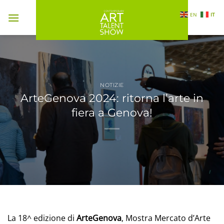
Salta
EN
IT
ai
contenuti
NOTIZIE
ArteGenova 2024: ritorna l’arte in
fiera a Genova!
La 18^ edizione di
ArteGenova
, Mostra Mercato d’Arte