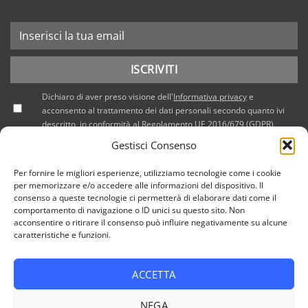
Dichiaro di aver preso visione dell'
Informativa privacy
e
acconsento al trattamento dei dati personali secondo quanto ivi
descritto, in conformità al Regolamento UE 2016/679 (GDPR).
Gestisci Consenso
Per fornire le migliori esperienze, utilizziamo tecnologie come i cookie
per memorizzare e/o accedere alle informazioni del dispositivo. Il
consenso a queste tecnologie ci permetterà di elaborare dati come il
comportamento di navigazione o ID unici su questo sito. Non
acconsentire o ritirare il consenso può influire negativamente su alcune
caratteristiche e funzioni.
ACCETTA
PRIVACY POLICY
COOKIE POLICY (UE)
NEGA