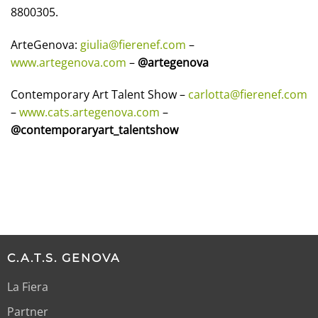
8800305.
ArteGenova:
giulia@fierenef.com
–
www.artegenova.com
–
@artegenova
Contemporary Art Talent Show –
carlotta@fierenef.com
–
www.cats.artegenova.com
–
@contemporaryart_talentshow
C.A.T.S. GENOVA
La Fiera
Partner