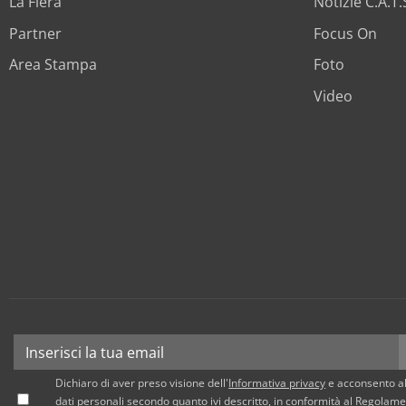
La Fiera
Notizie C.A.T
Partner
Focus On
Area Stampa
Foto
Video
Dichiaro di aver preso visione dell'
Informativa privacy
e acconsento al
dati personali secondo quanto ivi descritto, in conformità al Regola