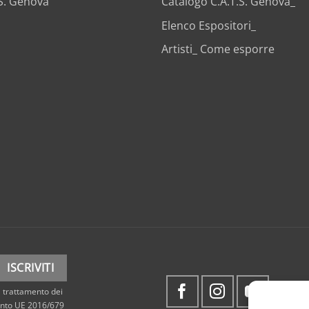
.S. Genova
Catalogo C.A.T.S. Genova_
Elenco Espositori_
Artisti_ Come esporre
 trattamento dei
mento UE 2016/679