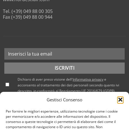
Tel. (+39) 049 88 00 305
Fax (+39) 049 88 00 944
Dichiaro di aver preso visione dell'
Informativa privacy
e
acconsento al trattamento dei dati personali secondo quanto ivi
descritto, in conformità al Regolamento UE 2016/679 (GDPR).
Gestisci Consenso
Per fornire le migliori esperienze, utilizziamo tecnologie come i cookie
per memorizzare e/o accedere alle informazioni del dispositivo. Il
consenso a queste tecnologie ci permetterà di elaborare dati come il
comportamento di navigazione o ID unici su questo sito. Non