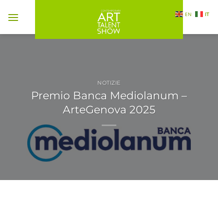
Salta
EN
IT
ai
contenuti
NOTIZIE
Premio Banca Mediolanum –
ArteGenova 2025