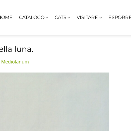
HOME
CATALOGO
CATS
VISITARE
ESPORR
lla luna.
o Mediolanum