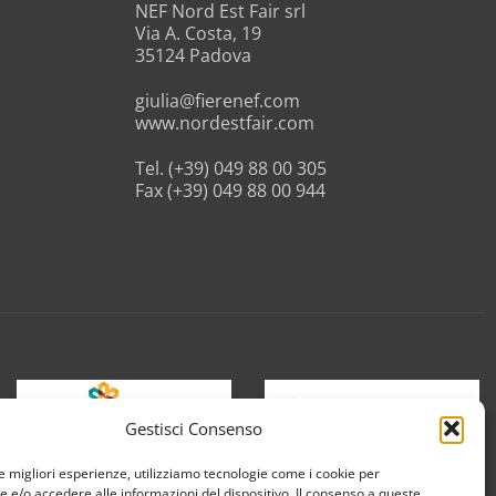
NEF Nord Est Fair srl
Via A. Costa, 19
35124 Padova
giulia@fierenef.com
www.nordestfair.com
Tel. (+39) 049 88 00 305
Fax (+39) 049 88 00 944
Gestisci Consenso
le migliori esperienze, utilizziamo tecnologie come i cookie per
e/o accedere alle informazioni del dispositivo. Il consenso a queste