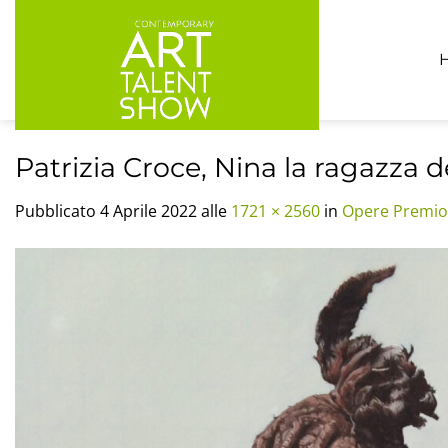
Salta
ai
contenuti
Patrizia Croce, Nina la ragazza de
Pubblicato
4 Aprile 2022
alle
1721 × 2560
in
Opere Premi