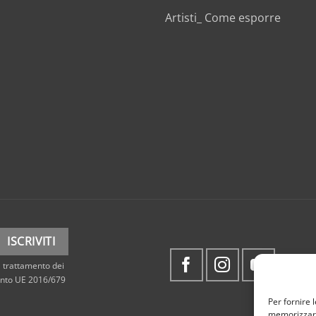
Artisti_ Come esporre
 trattamento dei
mento UE 2016/679
Per fornire 
memorizzare 