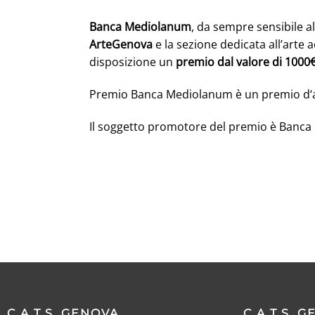
Banca Mediolanum
, da sempre sensibile a
ArteGenova
e la sezione dedicata all’arte 
disposizione un
premio dal valore di 1000
Premio Banca Mediolanum è un premio d‘arte
Il soggetto promotore del premio è Banc
C.A.T.S. GENOVA
C.A.T.S. 