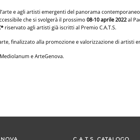
ll’arte e agli artisti emergenti del panorama contemporane
accessibile che si svolgerà il prossimo
08-10 aprile 2022
al Pa
€*
riservato agli artisti già iscritti al Premio C.A.T.S.
, finalizzato alla promozione e valorizzazione di artisti e
a Mediolanum e ArteGenova.
GENOVA
C.A.T.S. CATALOGO