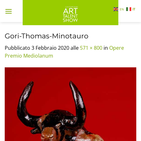
Salta
EN
IT
ai
contenuti
Gori-Thomas-Minotauro
Pubblicato
3 Febbraio 2020
alle
571 × 800
in
Opere
Premio Mediolanum