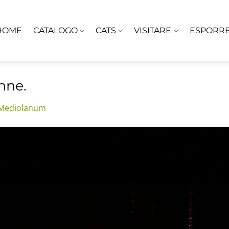
HOME
CATALOGO
CATS
VISITARE
ESPORR
nne.
 Mediolanum