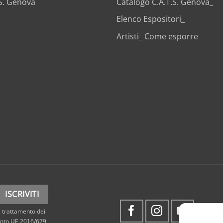
.S. Genova
Catalogo C.A.T.S. Genova_
Elenco Espositori_
Artisti_ Come esporre
 trattamento dei
mento UE 2016/679