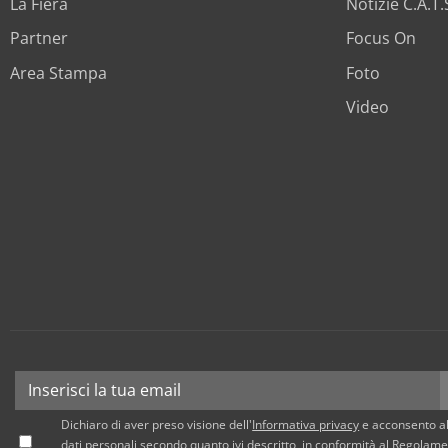
La Fiera
Notizie C.A.T
Partner
Focus On
Area Stampa
Foto
Video
Dichiaro di aver preso visione dell'
Informativa privacy
e acconsento al
dati personali secondo quanto ivi descritto, in conformità al Regola