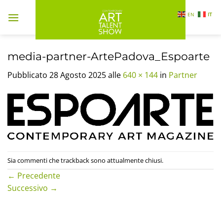
Salta
EN
IT
ai
contenuti
media-partner-ArtePadova_Espoarte
Pubblicato
28 Agosto 2025
alle
640 × 144
in
Partner
Sia commenti che trackback sono attualmente chiusi.
←
Precedente
Successivo
→