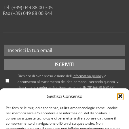
Tel. (+39) 049 88 00 305
Fax (+39) 049 88 00 944
Dichiaro di aver preso visione dell'
Informativa privacy
e
acconsento al trattamento dei dati personali secondo quanto ivi
descritto, in conformità al Regolamento UE 2016/679 (GDPR).
Gestisci Consenso
Per fornire le migliori esperienze, utilizziamo tecnologie come i cookie
per memorizzare e/o accedere alle informazioni del dispositivo. Il
consenso a queste tecnologie ci permetterà di elaborare dati come il
comportamento di navigazione o ID unici su questo sito. Non
acconsentire o ritirare il consenso può influire negativamente su alcune