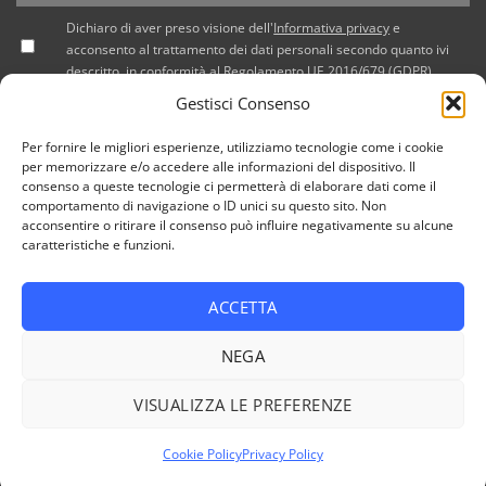
Dichiaro di aver preso visione dell'
Informativa privacy
e
acconsento al trattamento dei dati personali secondo quanto ivi
descritto, in conformità al Regolamento UE 2016/679 (GDPR).
Gestisci Consenso
Per fornire le migliori esperienze, utilizziamo tecnologie come i cookie
per memorizzare e/o accedere alle informazioni del dispositivo. Il
consenso a queste tecnologie ci permetterà di elaborare dati come il
comportamento di navigazione o ID unici su questo sito. Non
acconsentire o ritirare il consenso può influire negativamente su alcune
caratteristiche e funzioni.
ACCETTA
PRIVACY POLICY
COOKIE POLICY (UE)
NEGA
Copyright 2026 © Tutti i diritti riservati / NEF Nord Est Fair srl
, via A. Costa, 19 - 35124 Padova - Italia / tel. +39 049 8800305
VISUALIZZA LE PREFERENZE
- fax +39 049 8800944 - email: giulia@fierenef.com / p.iva &
c.f. 03757810282
Cookie Policy
Privacy Policy