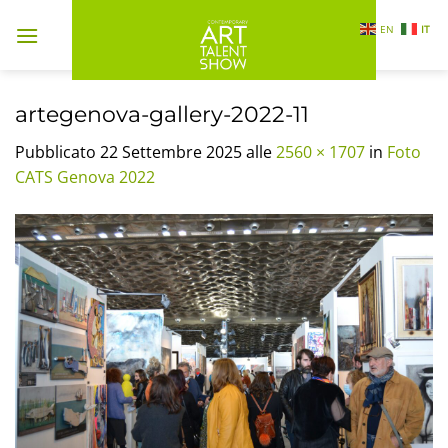
Salta
EN
IT
ai
contenuti
artegenova-gallery-2022-11
Pubblicato
22 Settembre 2025
alle
2560 × 1707
in
Foto
CATS Genova 2022