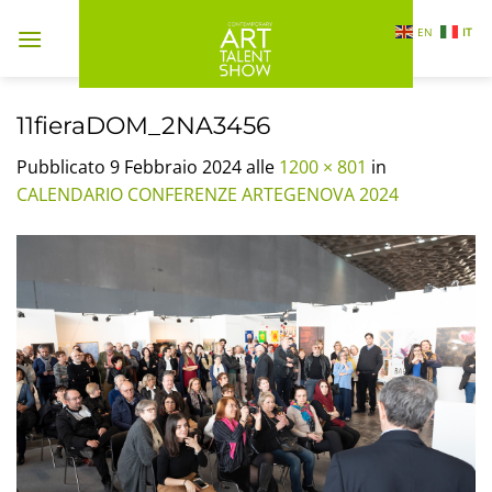
Salta
EN
IT
ai
contenuti
11fieraDOM_2NA3456
Pubblicato
9 Febbraio 2024
alle
1200 × 801
in
CALENDARIO CONFERENZE ARTEGENOVA 2024