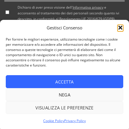
Dichiaro di aver preso visione dell'
Informativa privacy
e
acconsento al trattamento dei dati personali secondo quanto ivi
descritto, in conformità al Regolamento UE 2016/679 (GDPR).
Gestisci Consenso
Per fornire le migliori esperienze, utilizziamo tecnologie come i cookie
per memorizzare e/o accedere alle informazioni del dispositivo. Il
consenso a queste tecnologie ci permetterà di elaborare dati come il
comportamento di navigazione o ID unici su questo sito. Non
acconsentire o ritirare il consenso può influire negativamente su alcune
caratteristiche e funzioni.
ACCETTA
PRIVACY POLICY
COOKIE POLICY (UE)
NEGA
Copyright 2026 © Tutti i diritti riservati / NEF Nord Est Fair srl
, via A. Costa, 19 - 35124 Padova - Italia / tel. +39 049 8800305
VISUALIZZA LE PREFERENZE
- fax +39 049 8800944 - email: giulia@fierenef.com / p.iva &
c.f. 03757810282
Cookie Policy
Privacy Policy