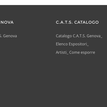
GENOVA
C.A.T.S. CATALOGO
.S. Genova
Catalogo C.A.T.S. Genova_
Elenco Espositori_
Artisti_ Come esporre