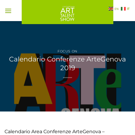
Salta
EN
IT
ai
contenuti
FOCUS ON
Calendario Conferenze ArteGenova
2019
Calendario Area Conferenze ArteGenova –